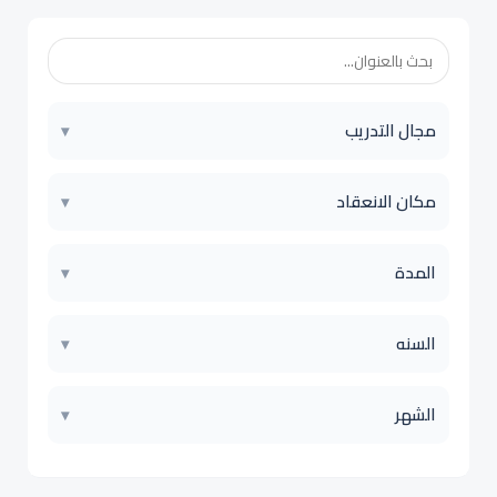
مجال التدريب
▾
مكان الانعقاد
▾
المدة
▾
السنه
▾
الشهر
▾