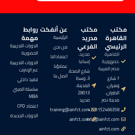
مكتب
مكتب
عن أنفكت
روابط
القاهرة
مدريد
مهمة
الرئيسية
الرئيسي
الفرعي
الدورات التدريبية
من نحن
الحضورية
القاهرة
مدريد،
اعتماداتنا
،جمهورية
إسبانيا
الدورات التدريبية
عملاؤنا
مصر العربية
عبر الإنترنت
شارع الصحة،
اتصل بنا
7 شارع
3، وسط
تنفيذ داخلي
وهران,
المدينة،
سلسلة الميني
الطيران،
28013
MBA
مدينة نصر
مدريد
اعتماد CPD
training@ainfct.com
201152466358+
الدورات الجديدة
ainfct.com
info@ainfct.com
ainfct.com