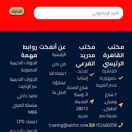
مكتب
مكتب
عن أنفكت
روابط
القاهرة
مدريد
مهمة
الرئيسية
الرئيسي
الفرعي
الدورات التدريبية
من نحن
الحضورية
القاهرة
مدريد،
اعتماداتنا
،جمهورية
إسبانيا
الدورات التدريبية
عملاؤنا
مصر العربية
عبر الإنترنت
شارع الصحة،
اتصل بنا
7 شارع
3، وسط
تنفيذ داخلي
وهران,
المدينة،
سلسلة الميني
الطيران،
28013
MBA
مدينة نصر
مدريد
اعتماد CPD
training@ainfct.com
201152466358+
الدورات الجديدة