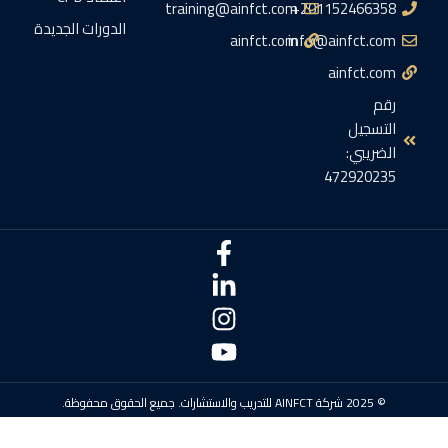
training@ainfct.com
201152466358+
الدورات الجديدة
ainfct.com
info@ainfct.com
ainfct.com
رقم
التسجيل
الضريبي:
472920235
© 2025 شركة AINFCT للتدريب والاستشارات. جميع الحقوق محفوظة.
سياسة الإلغاء
الشروط والأحكام
وظائف