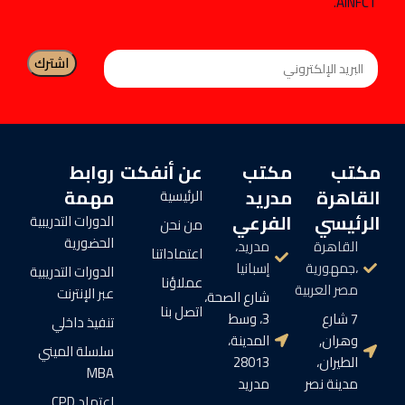
AINFCT.
مكتب
مكتب
عن أنفكت
روابط
القاهرة
مدريد
مهمة
الرئيسية
الرئيسي
الفرعي
الدورات التدريبية
من نحن
الحضورية
القاهرة
مدريد،
اعتماداتنا
،جمهورية
إسبانيا
الدورات التدريبية
عملاؤنا
مصر العربية
عبر الإنترنت
شارع الصحة،
اتصل بنا
7 شارع
3، وسط
تنفيذ داخلي
وهران,
المدينة،
سلسلة الميني
الطيران،
28013
MBA
مدينة نصر
مدريد
اعتماد CPD