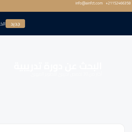
info@ainfct.com
‎+21152466358
جديد
الخ
البحث عن دورة تدريبية
أكثر من 30 تخصص تدريبي للتطوير المهني