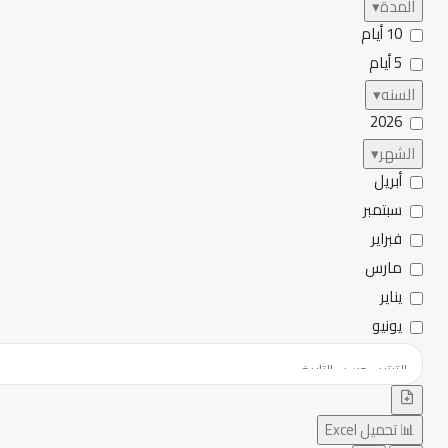
المدة
▾
10 أيام
5 أيام
السنه
▾
2026
الشهر
▾
أبريل
سبتمبر
فبراير
مارس
يناير
يونيو
📊 تحميل Excel