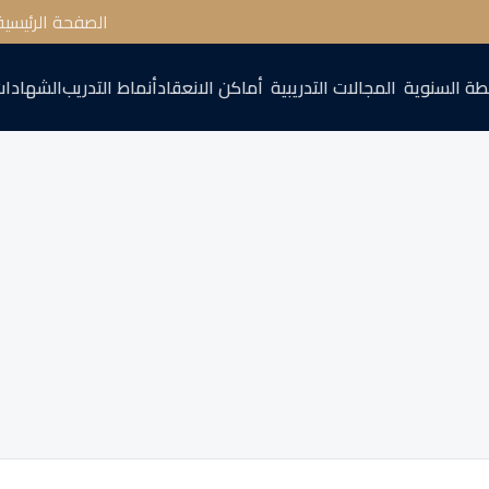
الصفحة الرئيسية
طة السنوية
المجالات التدريبية
أماكن الانعقاد
أنماط التدريب
الشهادات