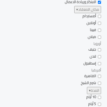
الابتكار وريادة الاعمال
مكان الانعقاد
▾
أمستردام
أونلاين
فيينا
ميلان
أوروبا
جنيف
لندن
إسطنبول
أفريقيا
القاهرة
شرم الشيخ
المدة
▾
10 أيام
5 أيام