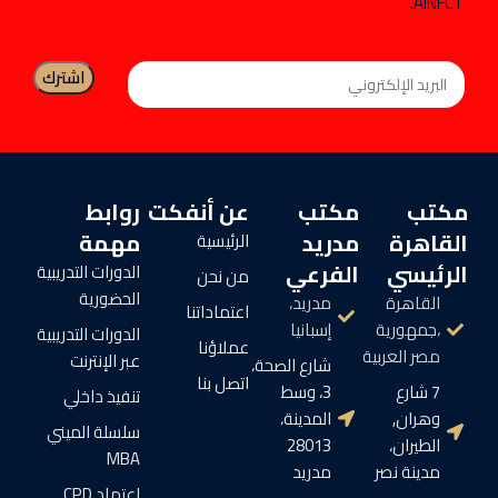
AINFCT.
مكتب
مكتب
عن أنفكت
روابط
القاهرة
مدريد
مهمة
الرئيسية
الرئيسي
الفرعي
الدورات التدريبية
من نحن
الحضورية
القاهرة
مدريد،
اعتماداتنا
،جمهورية
إسبانيا
الدورات التدريبية
عملاؤنا
مصر العربية
عبر الإنترنت
شارع الصحة،
اتصل بنا
7 شارع
3، وسط
تنفيذ داخلي
وهران,
المدينة،
سلسلة الميني
الطيران،
28013
MBA
مدينة نصر
مدريد
اعتماد CPD