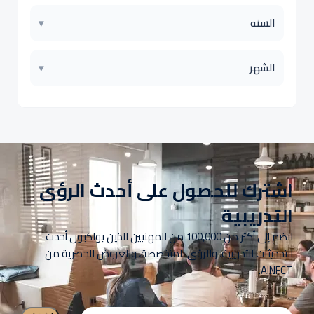
السنه
▾
الشهر
▾
اشترك للحصول على أحدث الرؤى
التدريبية
انضم إلى أكثر من 100,000 من المهنيين الذين يواكبون أحدث
التحديثات التدريبية، والرؤى المتخصصة، والعروض الحصرية من
AINFCT.