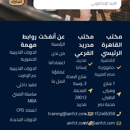
مكتب
مكتب
عن أنفكت
روابط
القاهرة
مدريد
مهمة
الرئيسية
الرئيسي
الفرعي
الدورات التدريبية
من نحن
الحضورية
القاهرة
مدريد،
اعتماداتنا
،جمهورية
إسبانيا
الدورات التدريبية
عملاؤنا
مصر العربية
عبر الإنترنت
شارع الصحة،
اتصل بنا
7 شارع
3، وسط
تنفيذ داخلي
وهران,
المدينة،
سلسلة الميني
الطيران،
28013
MBA
مدينة نصر
مدريد
اعتماد CPD
training@ainfct.com
201152466358+
الدورات الجديدة
ainfct.com
info@ainfct.com