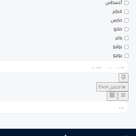
أغسطس
فبراير
مارس
مايو
يناير
يوليو
يونيو
📊 تحميل Excel