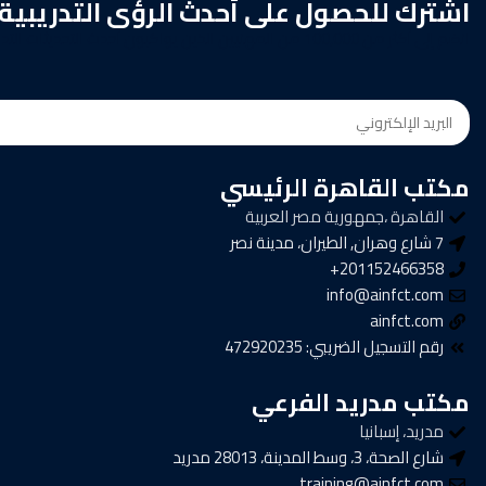
اشترك للحصول على أحدث الرؤى التدريبية
انضم إلى أكثر من 100,000 من المهنيين الذين يواكبون أحدث التحديثات التدريبية، والرؤى المتخصصة، والعروض الحصرية من AINFCT.
مكتب القاهرة الرئيسي
القاهرة ،جمهورية مصر العربية
7 شارع وهران, الطيران، مدينة نصر
201152466358+
info@ainfct.com
ainfct.com
رقم التسجيل الضريبي: 472920235
مكتب مدريد الفرعي
مدريد، إسبانيا
شارع الصحة، 3، وسط المدينة، 28013 مدريد
training@ainfct.com