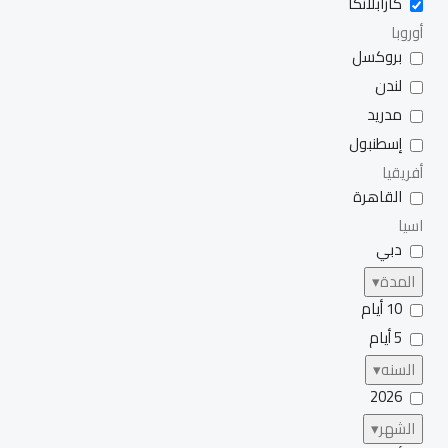
كازابلانكا
أوروبا
بروكسل
لندن
مدريد
إسطنبول
أفريقيا
القاهرة
اسيا
دبي
المدة
▾
10 أيام
5 أيام
السنه
▾
2026
الشهر
▾