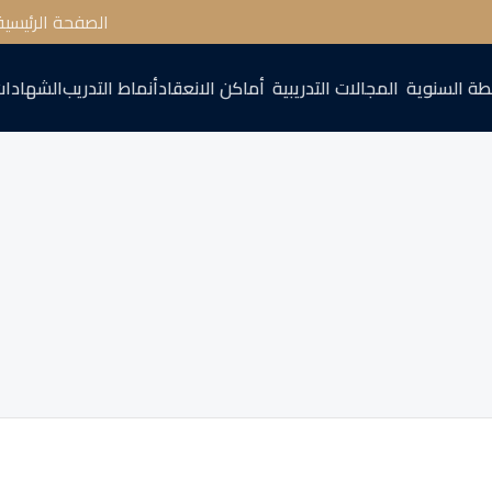
الصفحة الرئيسية
طة السنوية
المجالات التدريبية
أماكن الانعقاد
أنماط التدريب
الشهادات