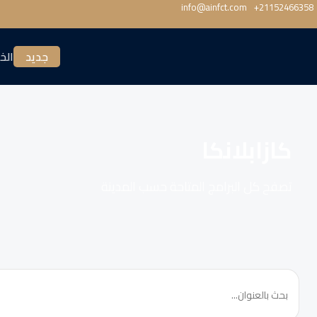
info@ainfct.com
‎+21152466358
جديد
الخ
كازابلانكا
تصفح كل البرامج المتاحة حسب المدينة