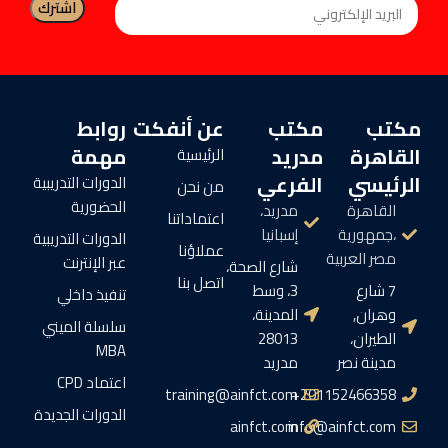
مكتب
مكتب
عن أنفكت
روابط
القاهرة
مدريد
مهمة
الرئيسية
الرئيسي
الفرعي
الدورات التدريبية
من نحن
الحضورية
القاهرة
مدريد،
اعتماداتنا
،جمهورية
إسبانيا
الدورات التدريبية
عملاؤنا
مصر العربية
عبر الإنترنت
شارع الصحة،
اتصل بنا
7 شارع
3، وسط
تنفيذ داخلي
وهران,
المدينة،
سلسلة الميني
الطيران،
28013
MBA
مدينة نصر
مدريد
اعتماد CPD
training@ainfct.com
201152466358+
الدورات الجديدة
ainfct.com
info@ainfct.com