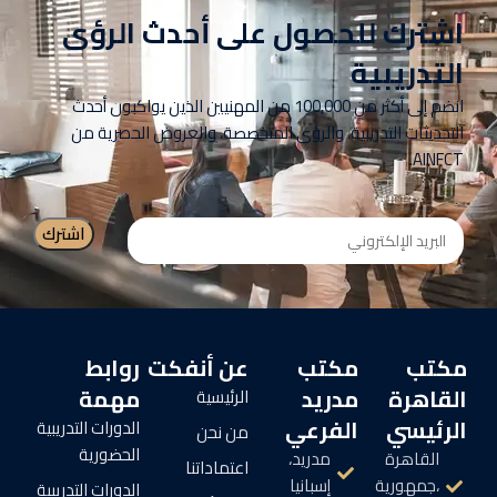
اشترك للحصول على أحدث الرؤى
التدريبية
انضم إلى أكثر من 100,000 من المهنيين الذين يواكبون أحدث
التحديثات التدريبية، والرؤى المتخصصة، والعروض الحصرية من
AINFCT.
مكتب
مكتب
عن أنفكت
روابط
القاهرة
مدريد
مهمة
الرئيسية
الرئيسي
الفرعي
الدورات التدريبية
من نحن
الحضورية
القاهرة
مدريد،
اعتماداتنا
،جمهورية
إسبانيا
الدورات التدريبية