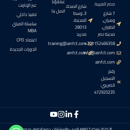
عملاؤنا
مصر العربية
عبر الإنترنت
شارع الصحة،
اتصل بنا
7 شارع
3، وسط
تنفيذ داخلي
وهران,
المدينة،
سلسلة الميني
الطيران،
28013
MBA
مدينة نصر
مدريد
اعتماد CPD
training@ainfct.com
201152466358+
الدورات الجديدة
ainfct.com
info@ainfct.com
ainfct.com
رقم
التسجيل
الضريبي:
472920235
© 2025 شركة AINFCT للتدريب والاستشارات. جميع الحقوق محفوظة.