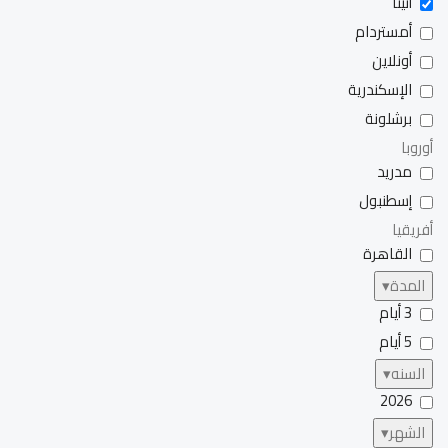
أثينا
أمستردام
أونلاين
الإسكندرية
برشلونة
أوروبا
مدريد
إسطنبول
أفريقيا
القاهرة
المدة
▾
3 أيام
5 أيام
السنه
▾
2026
الشهر
▾