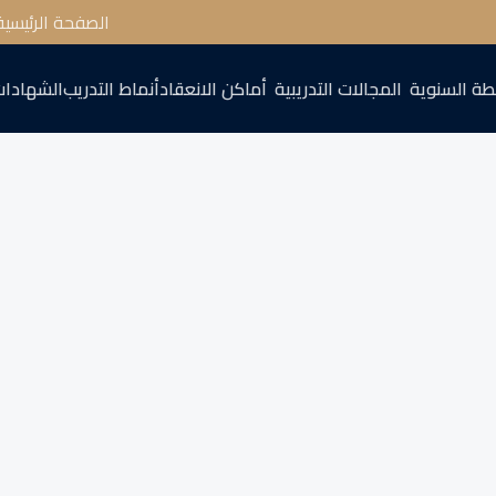
الصفحة الرئيسية
طة السنوية
المجالات التدريبية
أماكن الانعقاد
أنماط التدريب
الشهادات