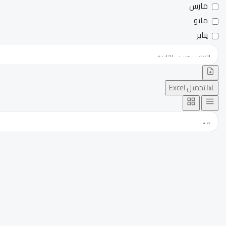
مارس
مايو
يناير
📊 تحميل Excel