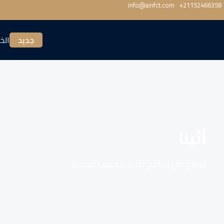
info@ainfct.com
‎+21152466358
جديد
الخ
أثينا
تصفح كل البرامج المتاحة حسب المدينة