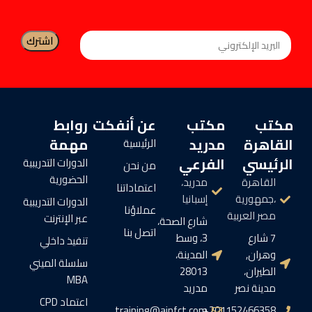
مكتب
مكتب
عن أنفكت
روابط
القاهرة
مدريد
مهمة
الرئيسية
الرئيسي
الفرعي
الدورات التدريبية
من نحن
الحضورية
القاهرة
مدريد،
اعتماداتنا
،جمهورية
إسبانيا
الدورات التدريبية
عملاؤنا
مصر العربية
عبر الإنترنت
شارع الصحة،
اتصل بنا
7 شارع
3، وسط
تنفيذ داخلي
وهران,
المدينة،
سلسلة الميني
الطيران،
28013
MBA
مدينة نصر
مدريد
اعتماد CPD
training@ainfct.com
201152466358+