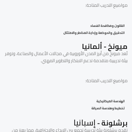
مواضيع التدريب المتاحة:
القانون ومكافحة الفساد
التدقيق والحوكمة وإدارة المخاطر والامتثال
ميونخ - ألمانيا
تُعد ميونخ من أبرز المدن الأوروبية في مجالات الأعمال والصناعة، وتوفر
بيئة تدريبية متقدمة تدعم الابتكار والتطوير المهني.
مواضيع التدريب المتاحة:
الهندسة الميكانيكية
تخطيط وهندسة الصيانة
إسبانيا
برشلونة -
تقدم برشلونة بيئة تدريبية تجمع بين الإبداع والاحترافية، مما يعزز من