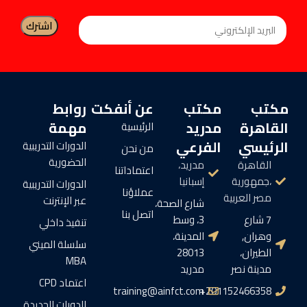
مكتب
مكتب
عن أنفكت
روابط
القاهرة
مدريد
مهمة
الرئيسية
الرئيسي
الفرعي
الدورات التدريبية
من نحن
الحضورية
القاهرة
مدريد،
اعتماداتنا
،جمهورية
إسبانيا
الدورات التدريبية
عملاؤنا
مصر العربية
عبر الإنترنت
شارع الصحة،
اتصل بنا
7 شارع
3، وسط
تنفيذ داخلي
وهران,
المدينة،
سلسلة الميني
الطيران،
28013
MBA
مدينة نصر
مدريد
اعتماد CPD
training@ainfct.com
201152466358+
الدورات الجديدة