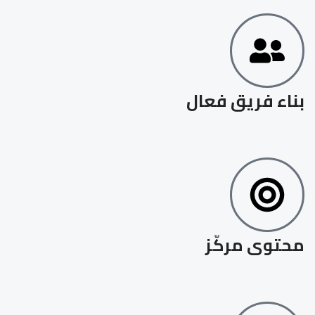
بناء فريق فعال
محتوى مركّز