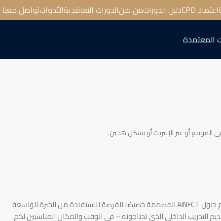
اعتماد CPD
دليل الدورات
من نحن
الدورات التعاقدية
الأدوات
تواصل معنا
 المعتمدة
عندما تشترك مجموعة من الموظفين في نفس الحاجة التدريبية، يمكن أن يكون البرنامج التدريبي الداخلي هو الحل الأكثر اقتصادًا وفعالية. تمنحكم حلول AINFCT المصممة خصيصًا الفرصة للاستفادة من الخبرة الواسعة
ديم التدريب الداخلي الذي تحتاجونه – في الوقت والمكان المناسبين لكم.