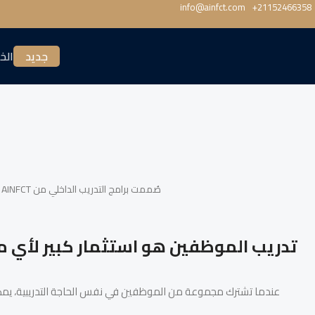
info@ainfct.com
‎+21152466358
جديد
الخ
صُممت برامج التدريب الداخلي من AINFCT لتلبية الأهداف والتحديات والاحتياجات التعليمية الخاصة بمؤسستكم - يتم تقديمها في الموقع أو عبر الإنترنت أو بشكل هجين.
تدريب الموظفين هو استثمار كبير لأي