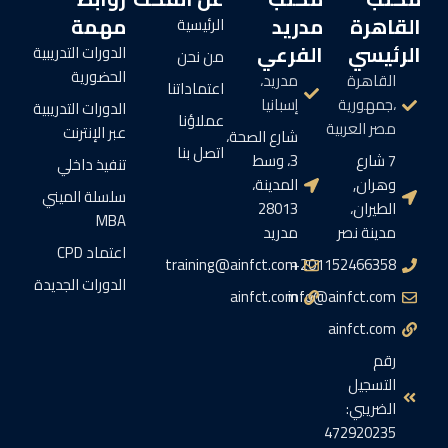
القاهرة
مدريد
مهمة
الرئيسية
الرئيسي
الفرعي
الدورات التدريبية
من نحن
الحضورية
القاهرة
مدريد،
اعتماداتنا
،جمهورية
إسبانيا
الدورات التدريبية
عملاؤنا
مصر العربية
عبر الإنترنت
شارع الصحة،
اتصل بنا
7 شارع
3، وسط
تنفيذ داخلي
وهران,
المدينة،
سلسلة الميني
الطيران،
28013
MBA
مدينة نصر
مدريد
اعتماد CPD
training@ainfct.com
201152466358+
الدورات الجديدة
ainfct.com
info@ainfct.com
ainfct.com
رقم
التسجيل
الضريبي:
472920235