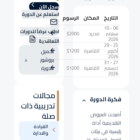
سجل الآن
استعلم عن الدورة
التاريخ
المكان
الرسوم
06 - 10
اطلب عرضاً للدورات
سبتمبر
مدريد
$2000
2026
التعاقدية
25 - 29
أكتوبر
القاهرة
$1200
تحميل
2026
بروشور
27 - 31
ديسمبر
القاهرة
$1200
الدورة
2026
مجالات
فكرة الدورة
تدريبية ذات
صلة
أصبحت العروض
التقديمية أداة
القيادة
رئيسية في بيئات
والادارة
العمل الحديثة، إذ