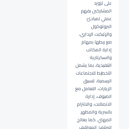
على تزويد
المشاركين بفهم
عملي لمبادئ
البروتوكول
والإتيكيت الإداري،
مع ربطها بمهام
إدارة المكاتب
والسكرتارية
التنفيذية، بما يشمل
التخطيط للاجتماعات
الرسمية، تنسيق
الزيارات، التعامل مع
الضيوف، إدارة
الاتصالات، والالتزام
بالسرية والمظهر
المهني. كما يعالج
البرنامج المواقف