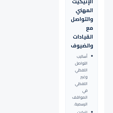
الإتيكيت
المهني
والتواصل
مع
القيادات
والضيوف
أساليب
التواصل
اللفظي
وغير
اللفظي
في
المواقف
الرسمية.
إتيكيت