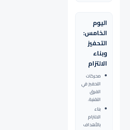
اليوم
الخامس:
التحفيز
وبناء
الالتزام
محركات
التحفيز في
الفرق
التقنية.
بناء
الالتزام
بالأهداف