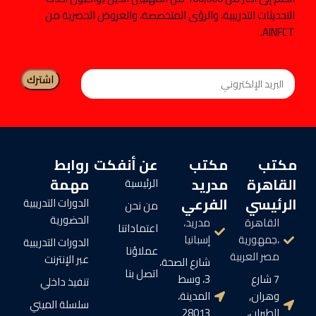
التحديثات التدريبية، والرؤى المتخصصة، والعروض الحصرية من
AINFCT.
مكتب
مكتب
عن أنفكت
روابط
القاهرة
مدريد
مهمة
الرئيسية
الرئيسي
الفرعي
الدورات التدريبية
من نحن
الحضورية
القاهرة
مدريد،
اعتماداتنا
،جمهورية
إسبانيا
الدورات التدريبية
عملاؤنا
مصر العربية
عبر الإنترنت
شارع الصحة،
اتصل بنا
7 شارع
3، وسط
تنفيذ داخلي
وهران,
المدينة،
سلسلة الميني
الطيران،
28013