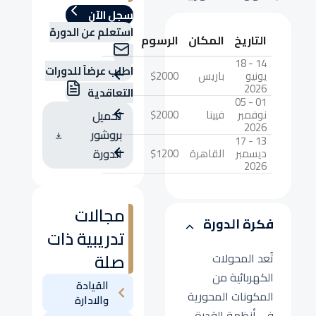
سجل الآن
استعلم عن الدورة
التاريخ
المكان
الرسوم
14 - 18
اطلب عرضاً للدورات
يونيو
باريس
$2000
2026
التعاقدية
01 - 05
نوفمبر
فيينا
$2000
تحميل
2026
بروشور
13 - 17
ديسمبر
القاهرة
$1200
الدورة
2026
مجالات
فكرة الدورة
تدريبية ذات
صلة
تُعد المحولات
الكهربائية من
القيادة
المكونات المحورية
والادارة
في أنظمة القدرة