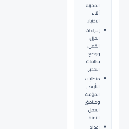
المخزنة
أثناء
الاختبار.
إجراءات
العزل،
القفل،
ووضع
بطاقات
التحذير.
متطلبات
التأريض
المؤقت
ومناطق
العمل
الآمنة.
إعداد