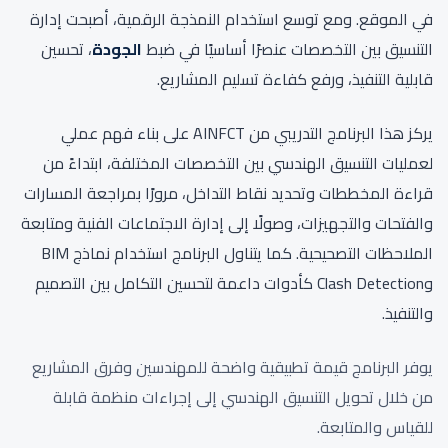
في الموقع. ومع توسع استخدام النمذجة الرقمية، أصبحت إدارة
التنسيق بين التخصصات عنصرًا أساسيًا في ضبط
الجودة
، تحسين
قابلية التنفيذ، ورفع كفاءة تسليم المشاريع.
يركز هذا البرنامج التدريبي من AINFCT على بناء فهم عملي
لعمليات التنسيق الهندسي بين التخصصات المختلفة، ابتداءً من
قراءة المخططات وتحديد نقاط التداخل، مرورًا بمراجعة المسارات
والفتحات والتجهيزات، وصولًا إلى إدارة الاجتماعات الفنية ومتابعة
الملاحظات التصحيحية. كما يتناول البرنامج استخدام نماذج BIM
وClash Detection كأدوات داعمة لتحسين التكامل بين التصميم
والتنفيذ.
يوفر البرنامج قيمة تطبيقية واضحة للمهندسين وفرق المشاريع
من خلال تحويل التنسيق الهندسي إلى إجراءات منظمة قابلة
للقياس والمتابعة.