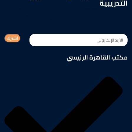
التدريبية
انضم إلى أكثر من 100,000 من المهنيين الذين يواكبون أحدث التحديثات
التدريبية، والرؤى المتخصصة، والعروض الحصرية من AINFCT.
مكتب القاهرة الرئيسي