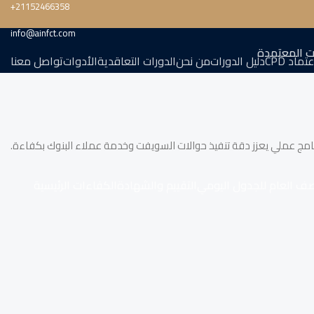
‎+21152466358
info@ainfct.com
ت المعتمدة
تماد CPD
دليل الدورات
من نحن
الدورات التعاقدية
الأدوات
تواصل معنا
نامج عملي يعزز دقة تنفيذ حوالات السويفت وخدمة عملاء البنوك بكفاءة.
صف العام للجدول اليومي
التقييم والشهادة
الكفاءات الرئيسية