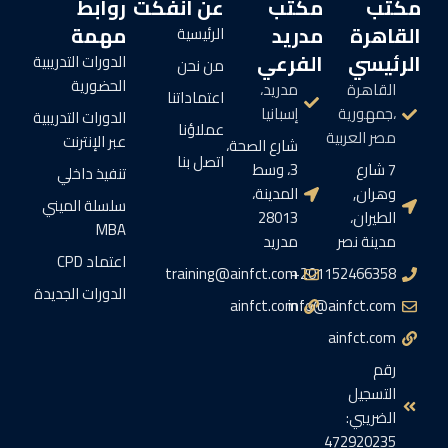
مكتب
مكتب
عن أنفكت
روابط
القاهرة
مدريد
مهمة
الرئيسية
الرئيسي
الفرعي
الدورات التدريبية
من نحن
الحضورية
القاهرة
مدريد،
اعتماداتنا
،جمهورية
إسبانيا
الدورات التدريبية
عملاؤنا
مصر العربية
عبر الإنترنت
شارع الصحة،
اتصل بنا
7 شارع
3، وسط
تنفيذ داخلي
وهران,
المدينة،
سلسلة الميني
الطيران،
28013
MBA
مدينة نصر
مدريد
اعتماد CPD
training@ainfct.com
201152466358+
الدورات الجديدة
ainfct.com
info@ainfct.com
ainfct.com
رقم
التسجيل
الضريبي:
472920235