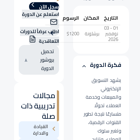
سجل الآن
استعلم عن الدورة
التاريخ
المكان
الرسوم
01 - 03
اطلب عرضاً للدورات
نوفمبر
برشلونة
$1200
2026
التعاقدية
تحميل
بروشور
فكرة الدورة
الدورة
يشهد التسويق
الإلكتروني
مجالات
والمبيعات وخدمة
تدريبية ذات
العملاء تحولًا
متسارعًا نتيجة تطور
صلة
القنوات الرقمية،
القيادة
وتغير سلوك
والادارة
العملاء، وتزايد