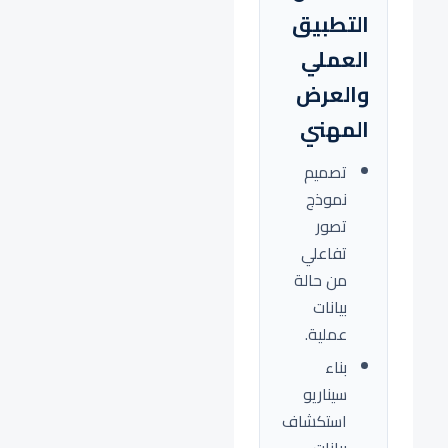
التطبيق
العملي
والعرض
المهني
تصميم
نموذج
تصور
تفاعلي
من حالة
بيانات
عملية.
بناء
سيناريو
استكشاف