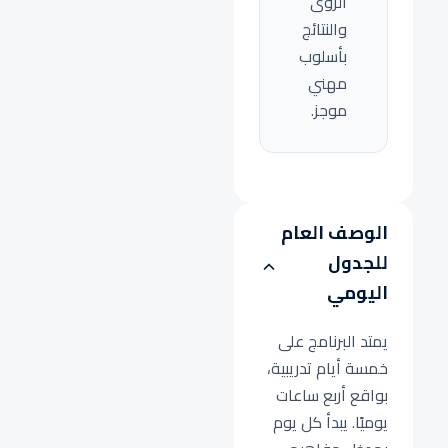
الرؤى
والنتائج
بأسلوب
مهني
موجز.
الوصف العام
للجدول
اليومي
يمتد البرنامج على
خمسة أيام تدريبية،
بواقع أربع ساعات
يوميًا. يبدأ كل يوم