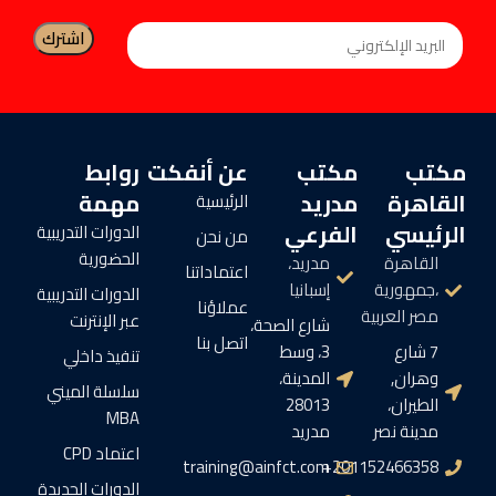
مكتب
مكتب
عن أنفكت
روابط
القاهرة
مدريد
مهمة
الرئيسية
الرئيسي
الفرعي
الدورات التدريبية
من نحن
الحضورية
القاهرة
مدريد،
اعتماداتنا
،جمهورية
إسبانيا
الدورات التدريبية
عملاؤنا
مصر العربية
عبر الإنترنت
شارع الصحة،
اتصل بنا
7 شارع
3، وسط
تنفيذ داخلي
وهران,
المدينة،
سلسلة الميني
الطيران،
28013
MBA
مدينة نصر
مدريد
اعتماد CPD
training@ainfct.com
201152466358+
الدورات الجديدة