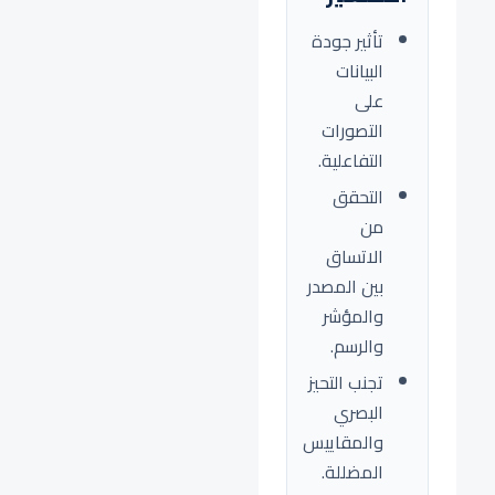
تأثير جودة
البيانات
على
التصورات
التفاعلية.
التحقق
من
الاتساق
بين المصدر
والمؤشر
والرسم.
تجنب التحيز
البصري
والمقاييس
المضللة.