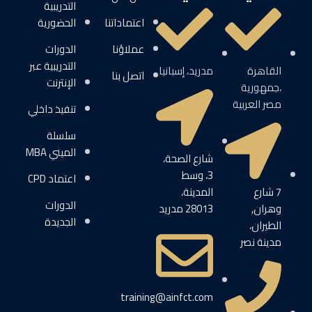
التدريبية
اعتماداتنا
الحضورية
عملاؤنا
الدورات
التدريبية عبر
القاهرة
مدريد، إسبانيا
اتصل بنا
الإنترنت
،جمهورية
مصر العربية
تنفيذ داخلي
سلسلة
الميني MBA
شارع الصحة،
3، وسط
اعتماد CPD
7 شارع
المدينة،
الدورات
وهران,
28013 مدريد
الجديدة
الطيران،
مدينة نصر
training@ainfct.com