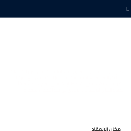
دورات تدريبية في الإستراتيجية و
التخطيط
إصنع الريادة بمنهجية إستراتيجية متكاملة ترتكز على تعزيز الكفاءات
و تطبيق المعايير العالمية و تحقيق التميز المؤسسي. مع دوراتنا
التدريبية المعتمدة في التخطيط الإستراتيجي، نفتح أمامك آفاقاً
جديدة للنجاح المستدام و التفوق في بيئة الأعمال المتغيرة
مكان الانعقاد