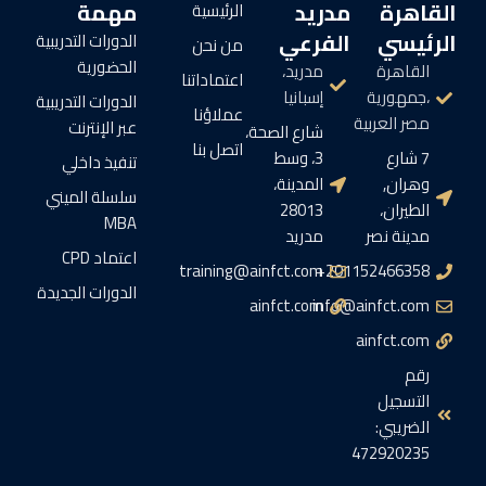
القاهرة
مدريد
مهمة
الرئيسية
الرئيسي
الفرعي
الدورات التدريبية
من نحن
الحضورية
القاهرة
مدريد،
اعتماداتنا
،جمهورية
إسبانيا
الدورات التدريبية
عملاؤنا
مصر العربية
عبر الإنترنت
شارع الصحة،
اتصل بنا
7 شارع
3، وسط
تنفيذ داخلي
وهران,
المدينة،
سلسلة الميني
الطيران،
28013
MBA
مدينة نصر
مدريد
اعتماد CPD
training@ainfct.com
201152466358+
الدورات الجديدة
ainfct.com
info@ainfct.com
ainfct.com
رقم
التسجيل
الضريبي:
472920235