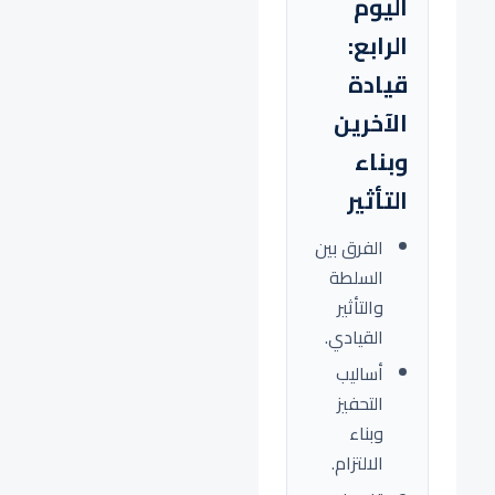
اليوم
الرابع:
قيادة
الآخرين
وبناء
التأثير
الفرق بين
السلطة
والتأثير
القيادي.
أساليب
التحفيز
وبناء
الالتزام.