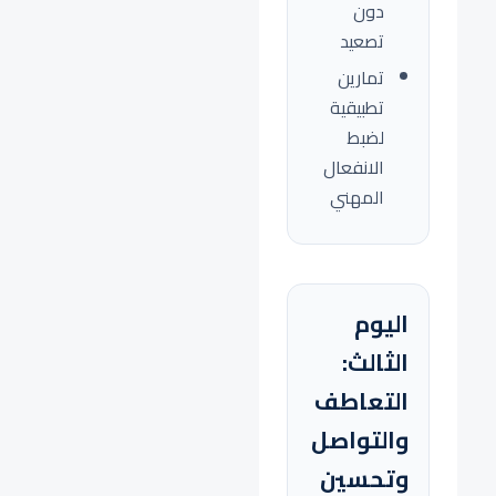
دون
تصعيد
تمارين
تطبيقية
لضبط
الانفعال
المهني
اليوم
الثالث:
التعاطف
والتواصل
وتحسين