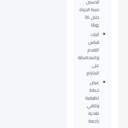
لتحسين
نمط الحياة
خلال 30
يومًا
آليات
قياس
التقدم
والمحافظة
على
الالتزام
عرض
خطط
تطبيقية
وتلقي
تغذية
راجعة