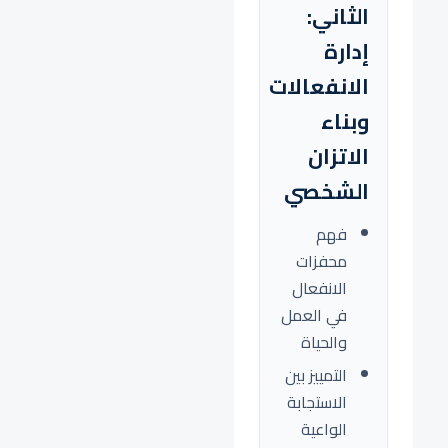
الثاني:
إدارة
الانفعالات
وبناء
الاتزان
الشخصي
فهم
محفزات
الانفعال
في العمل
والحياة
التمييز بين
الاستجابة
الواعية