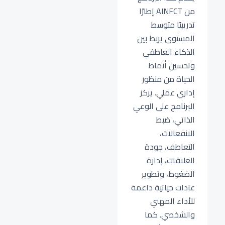
من AINFCT إطارًا
تدريبيًا متوسط
المستوى يربط بين
الذكاء العاطفي
وتحسين أنماط
الحياة من منظور
إداري عملي. يركز
البرنامج على الوعي
الذاتي، ضبط
الانفعالات،
التعاطف، جودة
العلاقات، إدارة
الضغوط، وتطوير
عادات حياتية داعمة
للأداء المهني
والشخصي. كما