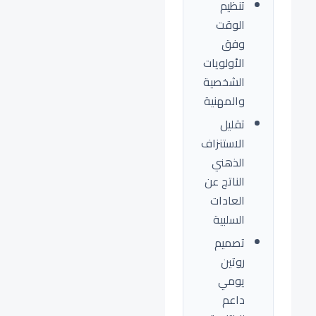
تنظيم
الوقت
وفق
الأولويات
الشخصية
والمهنية
تقليل
الاستنزاف
الذهني
الناتج عن
العادات
السلبية
تصميم
روتين
يومي
داعم