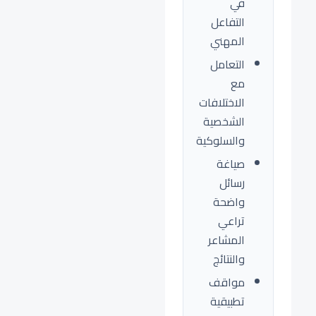
في
التفاعل
المهني
التعامل
مع
الاختلافات
الشخصية
والسلوكية
صياغة
رسائل
واضحة
تراعي
المشاعر
والنتائج
مواقف
تطبيقية