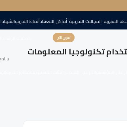
طة السنوية
المجالات التدريبية
أماكن الانعقاد
أنماط التدريب
الشهادا
الصفحة الرئيسية
اع
تسوق الآن
تخدام تكنولوجيا المعلومات
برنام
ثر على المؤسسة
الأثر على المتدرب
الفئات المستهدفة
محاور الدورة
الو