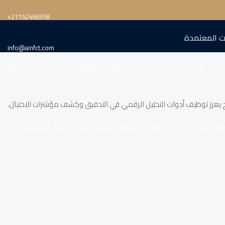
‎+21152466358
ت المعتمدة
info@ainfct.com
تماد CPD
دليل الدورات
من نحن
الدورات التعاقدية
الأدوات
تواصل معنا
ج يعزز توظيف أدوات التحليل الرقمي في التدقيق وكشف مؤشرات الاحتيال.
صف العام للجدول اليومي
التقييم والشهادة
الكفاءات الرئيسية