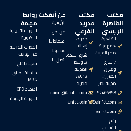
مكتب
مكتب
عن أنفكت
روابط
القاهرة
مدريد
مهمة
الرئيسية
الرئيسي
الفرعي
الدورات التدريبية
من نحن
الحضورية
القاهرة
مدريد،
اعتماداتنا
،جمهورية
إسبانيا
الدورات التدريبية
عملاؤنا
مصر العربية
عبر الإنترنت
شارع الصحة،
اتصل بنا
7 شارع
3، وسط
تنفيذ داخلي
وهران,
المدينة،
سلسلة الميني
الطيران،
28013
MBA
مدينة نصر
مدريد
اعتماد CPD
training@ainfct.com
201152466358+
الدورات الجديدة
ainfct.com
info@ainfct.com
ainfct.com
رقم
التسجيل