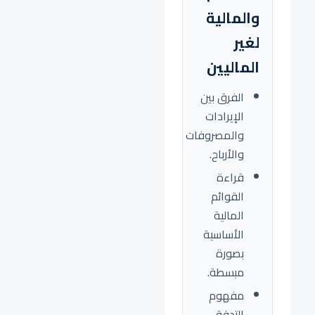
والمالية
لغير
الماليين
الفرق بين
الإيرادات
والمصروفات
والأرباح.
قراءة
القوائم
المالية
الأساسية
بصورة
مبسطة.
مفهوم
التدفق