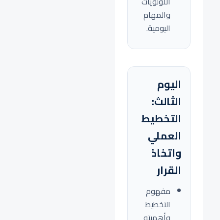
الأولويات
والمهام
اليومية.
اليوم
الثالث:
التخطيط
العملي
واتخاذ
القرار
مفهوم
التخطيط
وأهميته