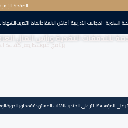
الصفحة الرئيسية
طة السنوية
المجالات التدريبية
أماكن الانعقاد
أنماط التدريب
الشهادات
دمة للتدفقات النقدية ورأس المال العا
برنامج متوسط يعزز كفاءة السي
ثر على المؤسسة
الأثر على المتدرب
الفئات المستهدفة
محاور الدورة
الو