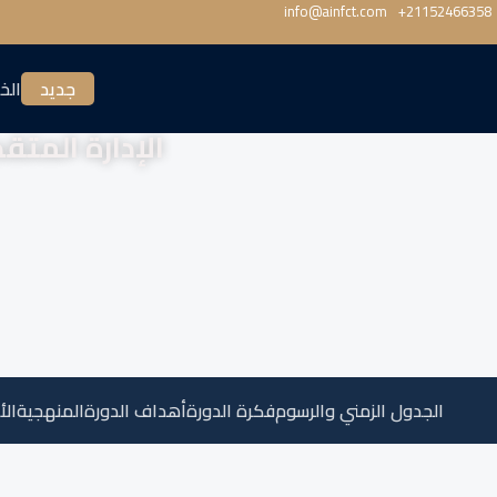
info@ainfct.com
‎+21152466358
جديد
الخ
الإدارة المتق
الجدول الزمني والرسوم
فكرة الدورة
أهداف الدورة
المنهجية
الأ