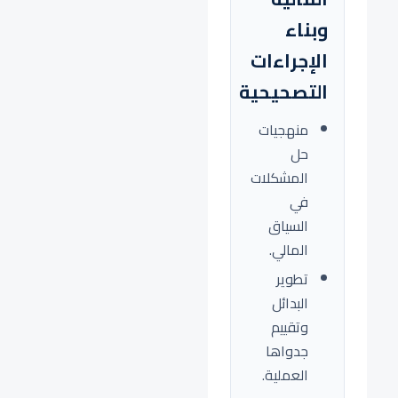
وبناء
الإجراءات
التصحيحية
منهجيات
حل
المشكلات
في
السياق
المالي.
تطوير
البدائل
وتقييم
جدواها
العملية.