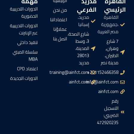
القاهرة
مدريد
مهمة
الرئيسية
الرئيسي
الفرعي
الدورات التدريبية
من نحن
الحضورية
القاهرة
مدريد،
اعتماداتنا
،جمهورية
إسبانيا
الدورات التدريبية
عملاؤنا
مصر العربية
عبر الإنترنت
شارع الصحة،
اتصل بنا
7 شارع
3، وسط
تنفيذ داخلي
وهران,
المدينة،
سلسلة الميني
الطيران،
28013
MBA
مدينة نصر
مدريد
اعتماد CPD
training@ainfct.com
201152466358+
الدورات الجديدة
ainfct.com
info@ainfct.com
ainfct.com
رقم
التسجيل
الضريبي:
472920235