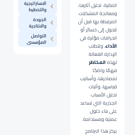
الاستراتيجية
المالية، تحليل آثارها،
والتخطيط
ومعالجة المشكلات
الجودة
المرتبطة بها قبل أن
والانتاجية
تتحول إلى خسائر أو
التواصل
انحرافات مؤثرة في
المؤسسى
الأداء
. وتتطلب
الإدارة الفعالة
لهذه
المخاطر
فهمًا واضحًا
لمصادرها، وأساليب
قياسها، وآليات
تحليل الأسباب
الجذرية التي تساعد
على بناء حلول
عملية ومستدامة.
يركز هذا البرنامج