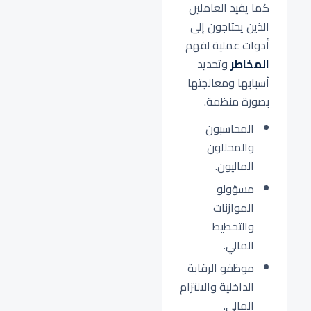
كما يفيد العاملين
الذين يحتاجون إلى
أدوات عملية لفهم
المخاطر
وتحديد
أسبابها ومعالجتها
بصورة منظمة.
المحاسبون
والمحللون
الماليون.
مسؤولو
الموازنات
والتخطيط
المالي.
موظفو الرقابة
الداخلية والالتزام
المالي.