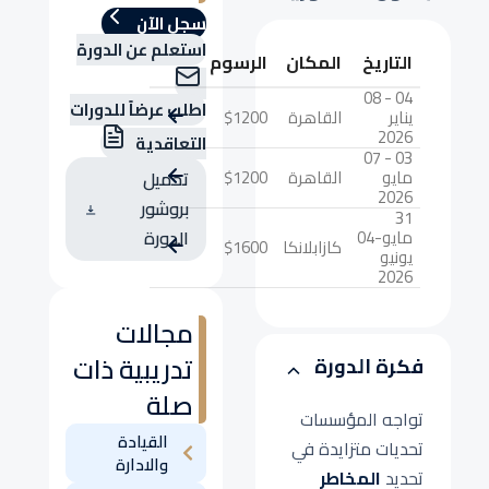
سجل الآن
استعلم عن الدورة
التاريخ
المكان
الرسوم
04 - 08
اطلب عرضاً للدورات
يناير
القاهرة
$1200
2026
التعاقدية
03 - 07
مايو
القاهرة
$1200
تحميل
2026
بروشور
31
مايو-04
الدورة
كازابلانكا
$1600
يونيو
2026
مجالات
تدريبية ذات
فكرة الدورة
صلة
تواجه المؤسسات
القيادة
تحديات متزايدة في
والادارة
تحديد
المخاطر