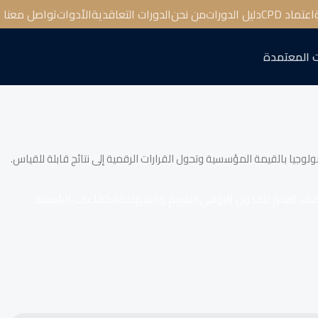
اعتماد CPD
دليل الدورات
من نحن
الدورات التعاقدية
الأدوات
تواصل معنا
 المعتمدة
ولوجيا بالقيمة المؤسسية وتحول القرارات الرقمية إلى نتائج قابلة للقياس.
صف العام للجدول اليومي
التقييم والشهادة
الكفاءات الرئيسية