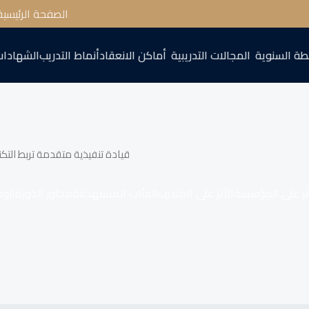
الصفحة الرئيسية
طة السنوية
المجالات التدريبية
أماكن الانعقاد
أنماط التدريب
الشهادات
قيادة تنفيذية متقدمة تربط التكن
ثر على المؤسسة
الأثر على المتدرب
الفئات المستهدفة
محاور الدورة
الو