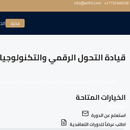
info@ainfct.com
‎+21152466358
جديد
الخ
قيادة التحول الرقمي والتكنولوجيا
الجدول الزمني والرسوم
فكرة الدورة
أهداف الدورة
المنهجية
الأ
الخيارات المتاحة
سجل الآن
استعلم عن الدورة
اطلب عرضاً للدورات التعاقدية