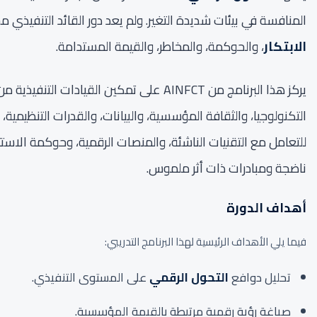
المنافسة في بيئات شديدة التغير. ولم يعد دور القائد التنفيذي محص
الابتكار
، والحوكمة، والمخاطر، والقيمة المستدامة.
يركز هذا البرنامج من AINFCT على تمكين القيادات التنفيذية من فهم
التكنولوجيا، والثقافة المؤسسية، والبيانات، والقدرات التنظيمية،
للتعامل مع التقنيات الناشئة، والمنصات الرقمية، وحوكمة الاستثم
ناضجة ومبادرات ذات أثر ملموس.
أهداف الدورة
فيما يلي الأهداف الرئيسية لهذا البرنامج التدريبي:
تحليل دوافع
التحول الرقمي
على المستوى التنفيذي.
صياغة رؤية رقمية مرتبطة بالقيمة المؤسسية.