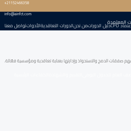
‎+21152466358
info@ainfct.com
ت المعتمدة
تماد CPD
دليل الدورات
من نحن
الدورات التعاقدية
الأدوات
تواصل معنا
م صفقات الدمج والاستحواذ وإدارتها بعناية تعاقدية ومؤسسية فعّالة.
صف العام للجدول اليومي
التقييم والشهادة
الكفاءات الرئيسية