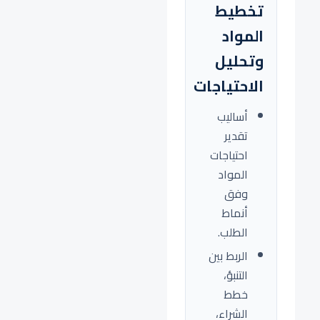
تخطيط
المواد
وتحليل
الاحتياجات
أساليب
تقدير
احتياجات
المواد
وفق
أنماط
الطلب.
الربط بين
التنبؤ،
خطط
الشراء،