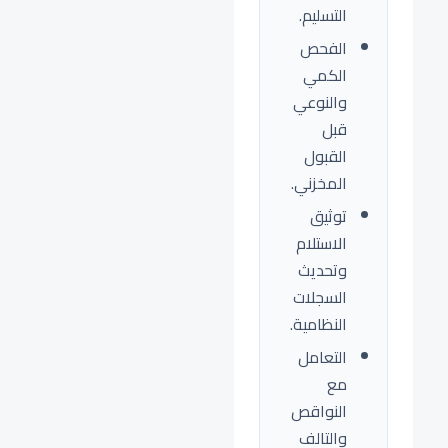
التسليم.
الفحص
الكمي
والنوعي
قبل
القبول
المخزني.
توثيق
الاستلام
وتحديث
السجلات
النظامية.
التعامل
مع
النواقص
والتالف