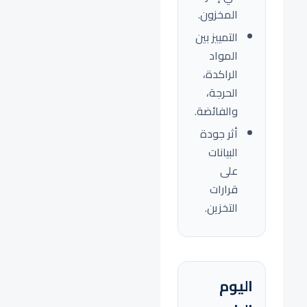
المخزون.
التمييز بين
المواد
الراكدة،
الحرجة،
والفائضة.
أثر جودة
البيانات
على
قرارات
التخزين.
اليوم