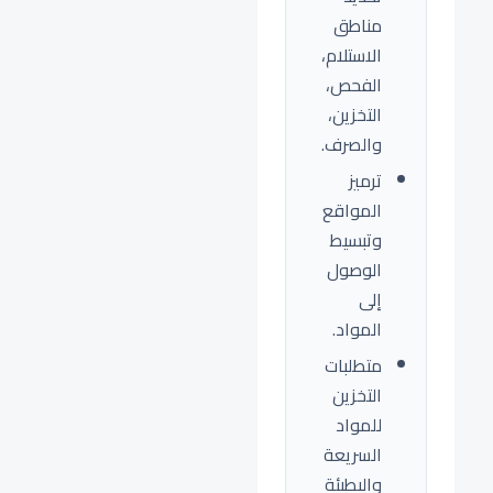
مناطق
الاستلام،
الفحص،
التخزين،
والصرف.
ترميز
المواقع
وتبسيط
الوصول
إلى
المواد.
متطلبات
التخزين
للمواد
السريعة
والبطيئة