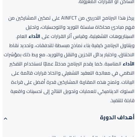
الساكن أو القرارات المعزولة.
يركز هذا البرنامج التدريبي من AINFCT على تمكين المشاركين من
فهم مبادئ محاكاة سلسلة التوريد واللوجستيات، وتحليل
السيناريوهات التشغيلية، وقياس أثر القرارات على
الأداء
العام.
ويتناول البرنامج كيفية بناء نماذج مبسطة للتدفقات، وتحديد نقاط
الاختناق، واختبار بدائل التخزين والنقل والتوريد، مع ربط ذلك بمؤشرات
الأداء
المناسبة. كما يقدم البرنامج مدخلاً عمليًا لاستخدام التفكير
النظمي في معالجة التعقيد التشغيلي واتخاذ قرارات قائمة على
البيانات. وتمنح هذه المقاربة المشاركين قدرة أفضل على قراءة
السلوك الديناميكي للعمليات وتحويل النتائج إلى تحسينات واقعية
قابلة للتنفيذ.
أهداف الدورة