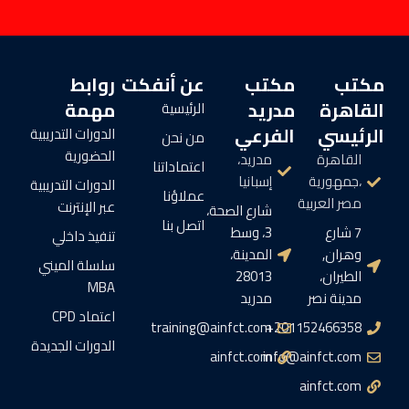
مكتب
مكتب
عن أنفكت
روابط
القاهرة
مدريد
مهمة
الرئيسية
الرئيسي
الفرعي
الدورات التدريبية
من نحن
الحضورية
القاهرة
مدريد،
اعتماداتنا
،جمهورية
إسبانيا
الدورات التدريبية
عملاؤنا
مصر العربية
عبر الإنترنت
شارع الصحة،
اتصل بنا
7 شارع
3، وسط
تنفيذ داخلي
وهران,
المدينة،
سلسلة الميني
الطيران،
28013
MBA
مدينة نصر
مدريد
اعتماد CPD
training@ainfct.com
201152466358+
الدورات الجديدة
ainfct.com
info@ainfct.com
ainfct.com