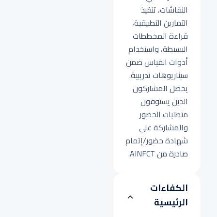
النقاشات، تنفيذ
التمارين التطبيقية،
قراءة المخططات
البسيطة، واستخدام
أدوات القياس ضمن
سيناريوهات تدريبية.
يحصل المشاركون
الذين يستوفون
متطلبات الحضور
والمشاركة على
شهادة حضور/إتمام
صادرة من AINFCT.
الكفاءات
الرئيسية