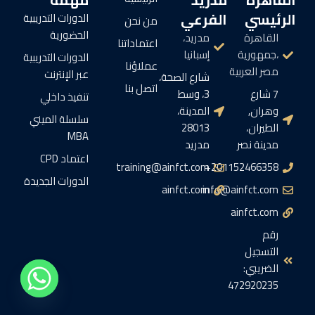
الرئيسي
الفرعي
الدورات التدريبية
من نحن
الحضورية
القاهرة
مدريد،
اعتماداتنا
،جمهورية
إسبانيا
الدورات التدريبية
عملاؤنا
مصر العربية
عبر الإنترنت
شارع الصحة،
اتصل بنا
7 شارع
3، وسط
تنفيذ داخلي
وهران,
المدينة،
سلسلة الميني
الطيران،
28013
MBA
مدينة نصر
مدريد
اعتماد CPD
training@ainfct.com
201152466358+
الدورات الجديدة
ainfct.com
info@ainfct.com
ainfct.com
رقم
التسجيل
الضريبي:
472920235