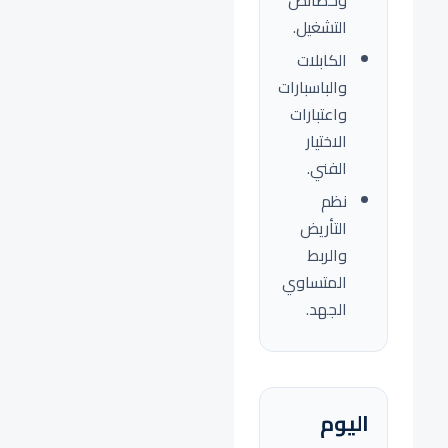
وخصائص
التشغيل.
الكابلات
والباسبارات
واعتبارات
الاختيار
الفني.
نظم
التأريض
والربط
المتساوي
الجهد.
اليوم