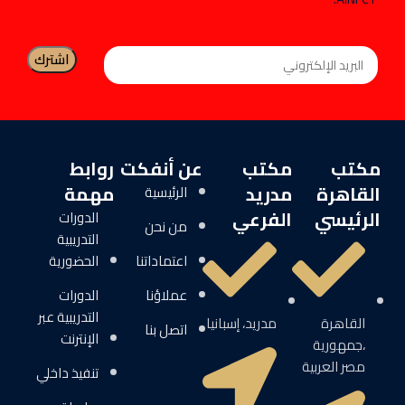
مكتب
مكتب
عن أنفكت
روابط
القاهرة
مدريد
مهمة
الرئيسية
الرئيسي
الفرعي
الدورات
من نحن
التدريبية
اعتماداتنا
الحضورية
عملاؤنا
الدورات
التدريبية عبر
القاهرة
مدريد، إسبانيا
اتصل بنا
الإنترنت
،جمهورية
مصر العربية
تنفيذ داخلي