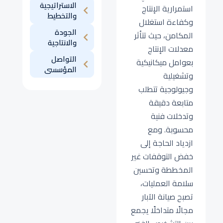
الاستراتيجية
استمرارية الإنتاج
والتخطيط
وكفاءة استغلال
الجودة
المكامن، حيث تتأثر
والانتاجية
معدلات الإنتاج
التواصل
بعوامل ميكانيكية
المؤسسى
وتشغيلية
وجيولوجية تتطلب
متابعة دقيقة
وتدخلات فنية
محسوبة. ومع
ازدياد الحاجة إلى
خفض التوقفات غير
المخططة وتحسين
سلامة العمليات،
تصبح صيانة الآبار
مجالًا متداخلًا يجمع