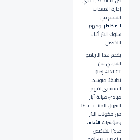
بين التشخيص الفني،
إدارة المعدات،
التحكم في
المخاطر
، وفهم
سلوك البئر أثناء
التشغيل.
يقدم هذا البرنامج
التدريبي من
AINFCT إطارًا
تطبيقيًا متوسط
المستوى لفهم
مبادئ صيانة آبار
البترول المنتجة، بدءًا
من مكونات البئر
ومؤشرات
الأداء
،
مرورًا بتشخيص
الأعطال الشائعة،