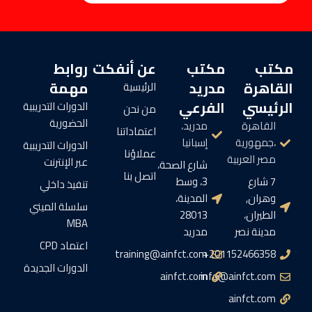
مكتب
مكتب
عن أنفكت
روابط
القاهرة
مدريد
مهمة
الرئيسية
الرئيسي
الفرعي
الدورات التدريبية
من نحن
الحضورية
القاهرة
مدريد،
اعتماداتنا
،جمهورية
إسبانيا
الدورات التدريبية
عملاؤنا
مصر العربية
عبر الإنترنت
شارع الصحة،
اتصل بنا
7 شارع
3، وسط
تنفيذ داخلي
وهران,
المدينة،
سلسلة الميني
الطيران،
28013
MBA
مدينة نصر
مدريد
اعتماد CPD
training@ainfct.com
201152466358+
الدورات الجديدة
ainfct.com
info@ainfct.com
ainfct.com