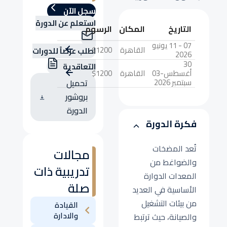
سجل الآن
استعلم عن الدورة
التاريخ
المكان
الرسوم
07 - 11 يونيو
القاهرة
$1200
اطلب عرضاً للدورات
2026
30
التعاقدية
أغسطس-03
القاهرة
$1200
سبتمبر 2026
تحميل
بروشور
الدورة
فكرة الدورة
تُعد المضخات
مجالات
والضواغط من
تدريبية ذات
المعدات الدوارة
صلة
الأساسية في العديد
من بيئات التشغيل
القيادة
والادارة
والصيانة، حيث ترتبط