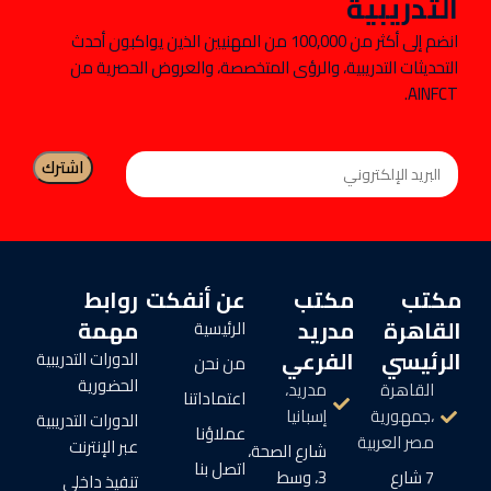
التدريبية
انضم إلى أكثر من 100,000 من المهنيين الذين يواكبون أحدث
التحديثات التدريبية، والرؤى المتخصصة، والعروض الحصرية من
AINFCT.
مكتب
مكتب
عن أنفكت
روابط
القاهرة
مدريد
مهمة
الرئيسية
الرئيسي
الفرعي
الدورات التدريبية
من نحن
الحضورية
القاهرة
مدريد،
اعتماداتنا
،جمهورية
إسبانيا
الدورات التدريبية
عملاؤنا
مصر العربية
عبر الإنترنت
شارع الصحة،
اتصل بنا
7 شارع
3، وسط
تنفيذ داخلي