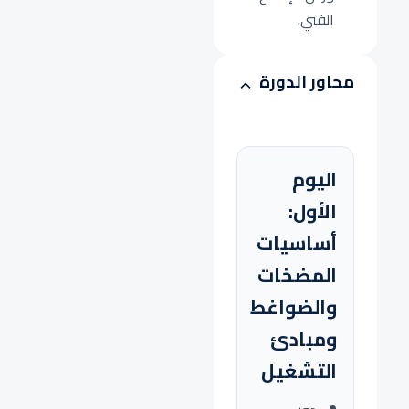
الفني.
محاور الدورة
اليوم
الأول:
أساسيات
المضخات
والضواغط
ومبادئ
التشغيل