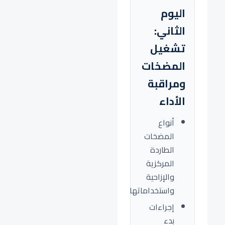
اليوم
الثاني:
تشغيل
المضخات
ومراقبة
الأداء
أنواع
المضخات
الطاردة
المركزية
والإزاحية
واستخداماتها.
إجراءات
بدء