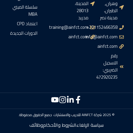
وهران,
المدينة،
سلسلة الميني
الطيران،
28013
MBA
مدينة نصر
مدريد
اعتماد CPD
training@ainfct.com
201152466358+
الدورات الجديدة
ainfct.com
info@ainfct.com
ainfct.com
رقم
التسجيل
الضريبي:
472920235
© 2025 شركة AINFCT للتدريب والاستشارات. جميع الحقوق محفوظة.
سياسة الإلغاء
الشروط والأحكام
وظائف