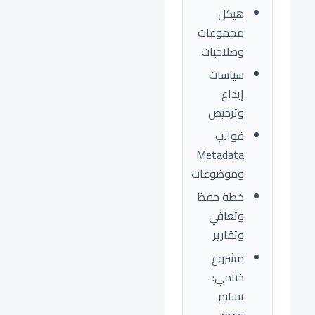
هيكل
مجموعات
وصلاحيات
سياسات
إيداع
وترخيص
قوالب
Metadata
وموضوعات
خطة حفظ
وتعافي
وتقارير
مشروع
ختامي:
تسليم