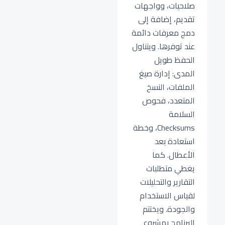
صلاحيات، وواجهات
تقديم، إضافة إلى
دمج معرفات دائمة
عند توفرها. ويتناول
الحفظ طويل
المدى: إدارة صيغ
الملفات، النسخ
المتعدد، فحوص
السلامة
Checksums، وخطة
استعادة بعد
الأعطال. كما
يغطي متطلبات
التقارير والتحليلات
لقياس الاستخدام
والجودة. ويختتم
البرنامج بمشروع