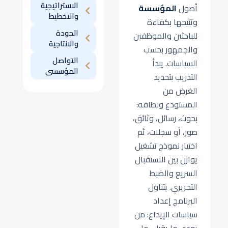
الاستراتيجية
أصول
المؤسسة
والتخطيط
وتتيحها بكفاءة
الجودة
للباحثين والموظفين
والانتاجية
والجمهور بحسب
التواصل
السياسات. يبدأ
المؤسسى
التدريب بتحديد
الغرض من
المستودع ونطاقه:
بحوث، رسائل، وثائق،
صور، أو سجلات، ثم
اختيار نموذج تشغيل
يوازن بين الاستقبال
السريع والضبط
التحريري. يتناول
البرنامج إعداد
سياسات الإيداع: من