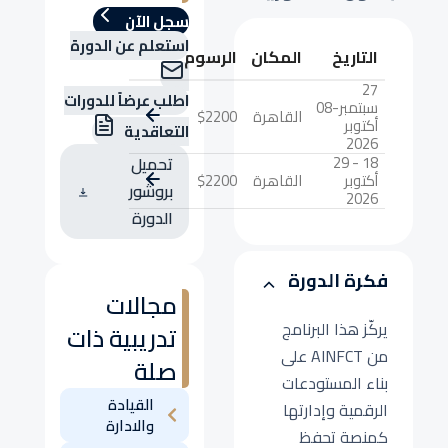
سجل الآن
استعلم عن الدورة
التاريخ
المكان
الرسوم
27
اطلب عرضاً للدورات
سبتمبر-08
القاهرة
$2200
أكتوبر
التعاقدية
2026
18 - 29
تحميل
أكتوبر
القاهرة
$2200
بروشور
2026
الدورة
فكرة الدورة
مجالات
يركّز هذا البرنامج
تدريبية ذات
من AINFCT على
صلة
بناء المستودعات
القيادة
الرقمية وإدارتها
والادارة
كمنصة تحفظ