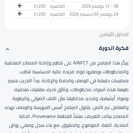
08 - 12 نوفمبر 2026
القاهرة
$1200
29 نوفمبر-03 ديسمبر 2026
القاهرة
$1200
الجداول الأونلاين
فكرة الدورة
يركّز هذا البرنامج من AINFCT على تنظيم وإتاحة المصادر المتحفية
والمخطوطات بوصفها مواد فريدة عالية الحساسية تتطلب
ممارسات دقيقة في الوصف والحفظ والإتاحة. يبدأ التدريب بتمييز
طبيعة هذه المواد: مخطوطات، وثائق نادرة، مقتنيات متحفية،
ومواد أرشيفية، وتحديد مخاطرها مثل التلف الضوئي والرطوبة
والتعامل غير الآمن. يتناول البرنامج أسس الفهرسة والوصف لهذه
المصادر: بيانات التعريف، منشأ القطعة Provenance، الحالة
المادية، اللغة، الموضوع، والحقوق، مع بناء سجل وصفي يوازن