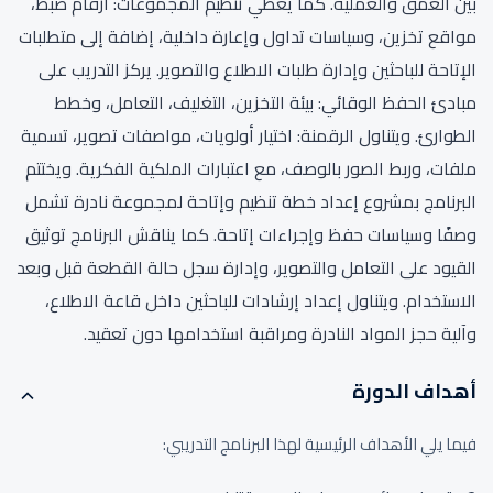
بين العمق والعملية. كما يغطي تنظيم المجموعات: أرقام ضبط،
مواقع تخزين، وسياسات تداول وإعارة داخلية، إضافة إلى متطلبات
الإتاحة للباحثين وإدارة طلبات الاطلاع والتصوير. يركز التدريب على
مبادئ الحفظ الوقائي: بيئة التخزين، التغليف، التعامل، وخطط
الطوارئ. ويتناول الرقمنة: اختيار أولويات، مواصفات تصوير، تسمية
ملفات، وربط الصور بالوصف، مع اعتبارات الملكية الفكرية. ويختتم
البرنامج بمشروع إعداد خطة تنظيم وإتاحة لمجموعة نادرة تشمل
وصفًا وسياسات حفظ وإجراءات إتاحة. كما يناقش البرنامج توثيق
القيود على التعامل والتصوير، وإدارة سجل حالة القطعة قبل وبعد
الاستخدام. ويتناول إعداد إرشادات للباحثين داخل قاعة الاطلاع،
وآلية حجز المواد النادرة ومراقبة استخدامها دون تعقيد.
أهداف الدورة
فيما يلي الأهداف الرئيسية لهذا البرنامج التدريبي: