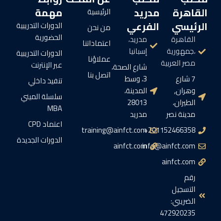
القاهرة
مدريد
مهمة
الرئيسية
الرئيسي
الفرعي
الدورات التدريبية
من نحن
الحضورية
القاهرة
مدريد،
اعتماداتنا
،جمهورية
إسبانيا
الدورات التدريبية
عملاؤنا
مصر العربية
عبر الإنترنت
شارع الصحة،
اتصل بنا
7 شارع
3، وسط
تنفيذ داخلي
وهران,
المدينة،
سلسلة الميني
الطيران،
28013
MBA
مدينة نصر
مدريد
اعتماد CPD
training@ainfct.com
201152466358+
الدورات الجديدة
ainfct.com
info@ainfct.com
ainfct.com
رقم
التسجيل
الضريبي:
472920235