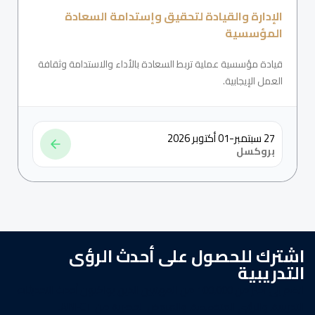
الإدارة والقيادة لتحقيق وإستدامة السعادة
المؤسسية
قيادة مؤسسية عملية تربط السعادة بالأداء والاستدامة وثقافة
العمل الإيجابية.
27 سبتمبر-01 أكتوبر 2026
بروكسل
اشترك للحصول على أحدث الرؤى
التدريبية
انضم إلى أكثر من 100,000 من المهنيين الذين يواكبون أحدث التحديثات
التدريبية، والرؤى المتخصصة، والعروض الحصرية من AINFCT.