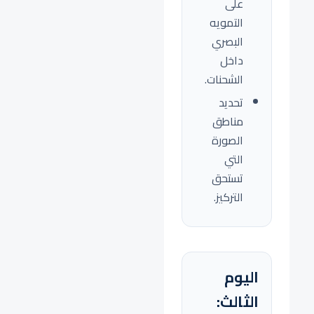
على
التمويه
البصري
داخل
الشحنات.
تحديد
مناطق
الصورة
التي
تستحق
التركيز.
اليوم
الثالث: