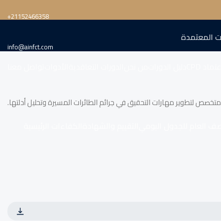
‎+21152466358
ت المعتمدة
info@ainfct.com
تماد CPD
دليل الدورات
من نحن
الدورات التعاقدية
الأدوات
تواصل معنا
متخصص لتطوير مهارات التحقيق في جرائم الطائرات المسيرة وتحليل أدلتها.
صف العام للجدول اليومي
التقييم والشهادة
الكفاءات الرئيسية