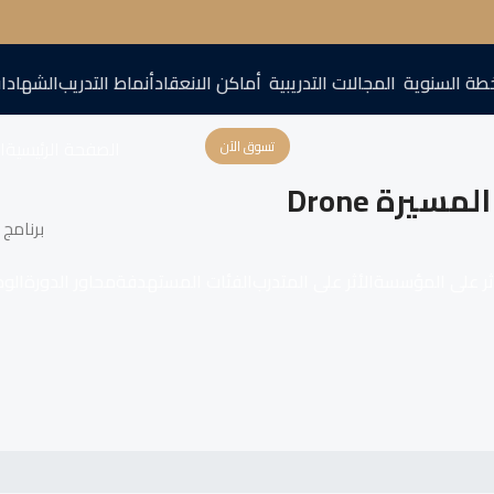
طة السنوية
المجالات التدريبية
أماكن الانعقاد
أنماط التدريب
الشهادا
الصفحة الرئيسية
اع
تسوق الآن
يرة Drone
برنامج 
ثر على المؤسسة
الأثر على المتدرب
الفئات المستهدفة
محاور الدورة
الو