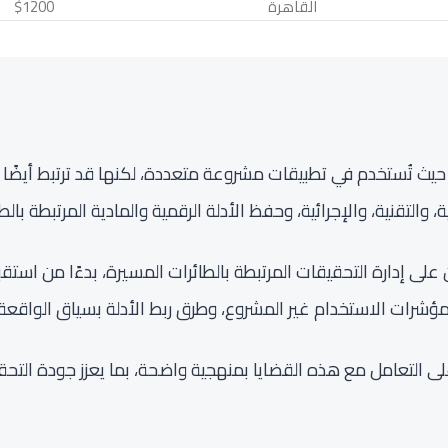
القاهرة
$1200
 حيث تُستخدم في تطبيقات مشروعة متعددة، لكنها قد ترتبط أيضًا 
والتقنية، والإجرائية، وحفظ الأدلة الرقمية والمادية المرتبطة بال
AINF على بناء قدرة المشاركين على إدارة التحقيقات المرتبطة بالطائرات المسيرة، بد
رنامج مؤشرات الاستخدام غير المشروع، وطرق ربط الأدلة بسياق الواقع
على التعامل مع هذه القضايا بمنهجية واضحة، بما يعزز جودة التح