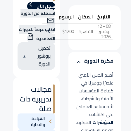
سجل الآن
استعلم عن الدورة
التاريخ
المكان
الرسوم
08 - 12
اطلب عرضاً للدورات
نوفمبر
القاهرة
$1200
2026
التعاقدية
تحميل
بروشور
فكرة الدورة
الدورة
أصبح الحس الأمني
عنصرًا جوهريًا في
مجالات
كفاءة المؤسسات
تدريبية ذات
الأمنية والشرطية،
لأنه يساعد العاملين
صلة
على اكتشاف
القيادة
المؤشرات
المبكرة،
والادارة
وفهم السلوكيات