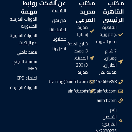
مكتب
مكتب
عن أنفكت
روابط
القاهرة
مدريد
مهمة
الرئيسية
الرئيسي
الفرعي
الدورات التدريبية
من نحن
الحضورية
القاهرة
مدريد،
اعتماداتنا
،جمهورية
إسبانيا
الدورات التدريبية
عملاؤنا
مصر العربية
عبر الإنترنت
شارع الصحة،
اتصل بنا
7 شارع
3، وسط
تنفيذ داخلي
وهران,
المدينة،
سلسلة الميني
الطيران،
28013
MBA
مدينة نصر
مدريد
اعتماد CPD
training@ainfct.com
201152466358+
الدورات الجديدة
ainfct.com
info@ainfct.com
ainfct.com
رقم
التسجيل
الضريبي:
472920235