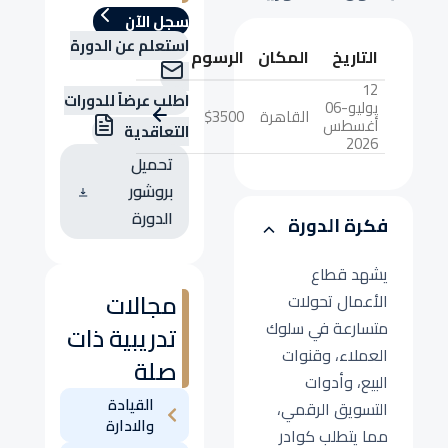
سجل الآن
استعلم عن الدورة
التاريخ
المكان
الرسوم
12
اطلب عرضاً للدورات
يوليو-06
القاهرة
$3500
أغسطس
التعاقدية
2026
تحميل
بروشور
الدورة
فكرة الدورة
يشهد قطاع
مجالات
الأعمال تحولات
متسارعة في سلوك
تدريبية ذات
العملاء، وقنوات
صلة
البيع، وأدوات
القيادة
التسويق الرقمي،
والادارة
مما يتطلب كوادر