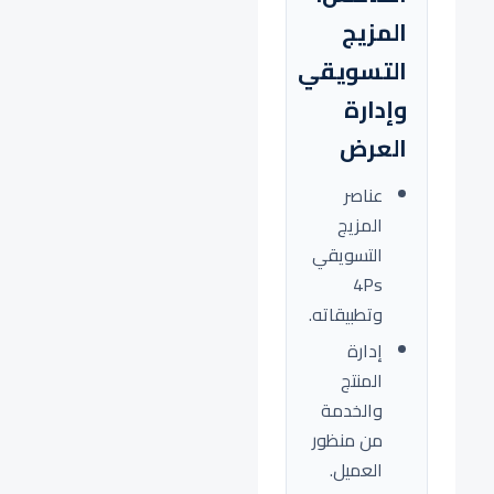
المزيج
التسويقي
وإدارة
العرض
عناصر
المزيج
التسويقي
4Ps
وتطبيقاته.
إدارة
المنتج
والخدمة
من منظور
العميل.