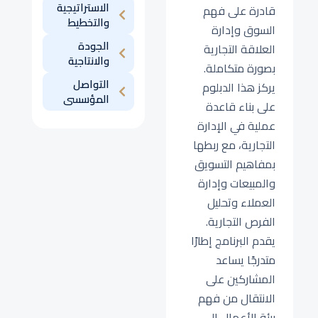
الاستراتيجية
قادرة على فهم
والتخطيط
السوق وإدارة
الجودة
العلاقة التجارية
والانتاجية
بصورة متكاملة.
التواصل
يركز هذا الدبلوم
المؤسسى
على بناء قاعدة
عملية في الإدارة
التجارية، مع ربطها
بمفاهيم التسويق
والمبيعات وإدارة
العملاء وتحليل
الفرص التجارية.
يقدم البرنامج إطارًا
متدرجًا يساعد
المشاركين على
الانتقال من فهم
بيئة الأعمال إلى