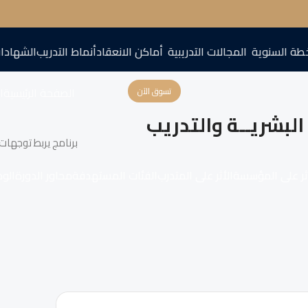
طة السنوية
المجالات التدريبية
أماكن الانعقاد
أنماط التدريب
الشهادا
الصفحة الرئيسية
اع
تسوق الآن
البشريــة والتدريب
برنامج يربط توجهات 
ثر على المؤسسة
الأثر على المتدرب
الفئات المستهدفة
محاور الدورة
الو