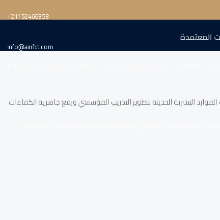
‎+21152466358
ت المعتمدة
info@ainfct.com
تماد CPD
دليل الدورات
من نحن
الدورات التعاقدية
الأدوات
تواصل معنا
الموارد البشرية الحديثة بتطوير التدريب المؤسسي ورفع جاهزية الكفاءات.
صف العام للجدول اليومي
التقييم والشهادة
الكفاءات الرئيسية