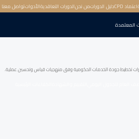
اعتماد CPD
دليل الدورات
من نحن
الدورات التعاقدية
الأدوات
تواصل معنا
 المعتمدة
درات تخطيط جودة الخدمات الحكومية وفق منهجيات قياس وتحسين عملية.
صف العام للجدول اليومي
التقييم والشهادة
الكفاءات الرئيسية