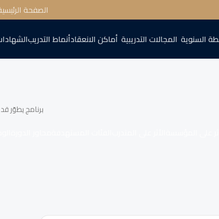
الصفحة الرئيسية
طة السنوية
المجالات التدريبية
أماكن الانعقاد
أنماط التدريب
الشهادات
برنامج يطوّر ق
ثر على المؤسسة
الأثر على المتدرب
الفئات المستهدفة
محاور الدورة
الو