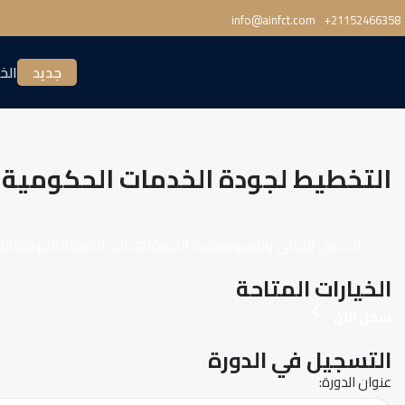
info@ainfct.com
‎+21152466358
جديد
الخ
التخطيط لجودة الخدمات الحكومية
الجدول الزمني والرسوم
فكرة الدورة
أهداف الدورة
المنهجية
الأ
الخيارات المتاحة
سجل الآن
التسجيل في الدورة
عنوان الدورة: